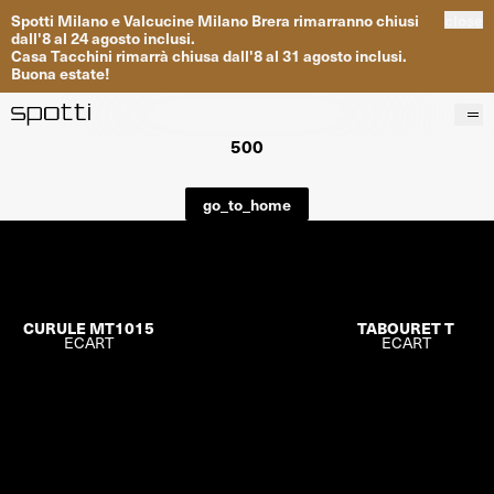
Spotti
Milano
e
Valcucine
Milano
Brera
rimarranno
chiusi
close
dall
'
8
al
24
agosto inclusi
.
Casa
Tacchini
rimarrà
chiusa dall
'
8
al
31
agosto inclusi
.
Buona
estate
!
500
Prodotti
Brand
go_to_home
Progetti
Servizi
Negozi
About
CURULE MT1015
TABOURET T
ECART
ECART