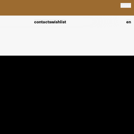
close
contacts
wishlist
en