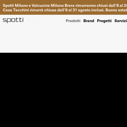
Spotti
Milano
e
Valcucine
Milano
Brera
rimarranno
chiusi
dall
'
8
al
2
Casa
Tacchini
rimarrà
chiusa dall
'
8
al
31
agosto inclusi
.
Buona
esta
Prodotti
Brand
Progetti
Serviz