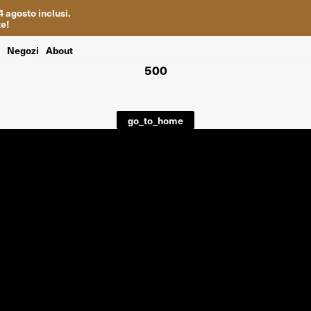
4
agosto inclusi
.
te
!
i
Negozi
About
500
go_to_home