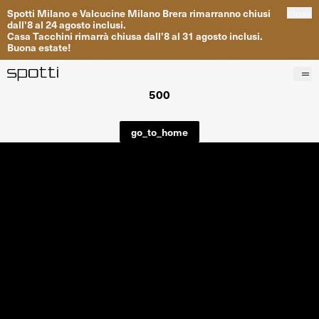
Spotti
Milano
e
Valcucine
Milano
Brera
rimarranno
chiusi
close
dall
'
8
al
24
agosto inclusi
.
Casa
Tacchini
rimarrà
chiusa dall
'
8
al
31
agosto inclusi
.
Buona
estate
!
500
Prodotti
Brand
go_to_home
Progetti
Servizi
Negozi
About