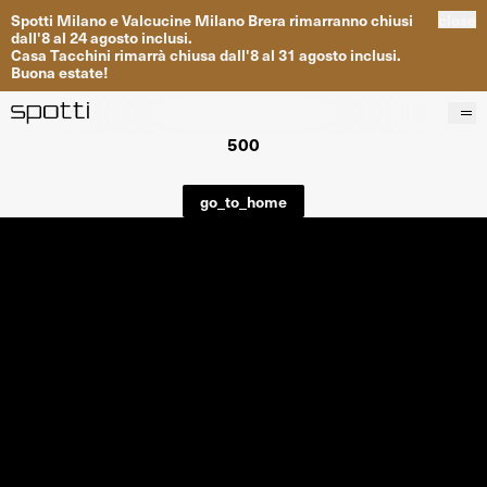
Spotti
Milano
e
Valcucine
Milano
Brera
rimarranno
chiusi
close
dall
'
8
al
24
agosto inclusi
.
Casa
Tacchini
rimarrà
chiusa dall
'
8
al
31
agosto inclusi
.
Buona
estate
!
500
Prodotti
Brand
go_to_home
Progetti
Servizi
Negozi
About