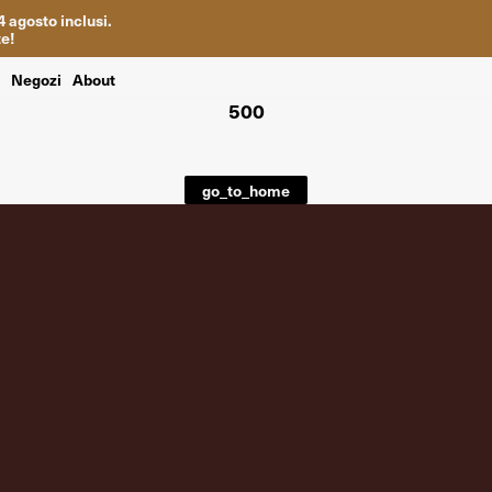
4
agosto inclusi
.
te
!
i
Negozi
About
500
go_to_home