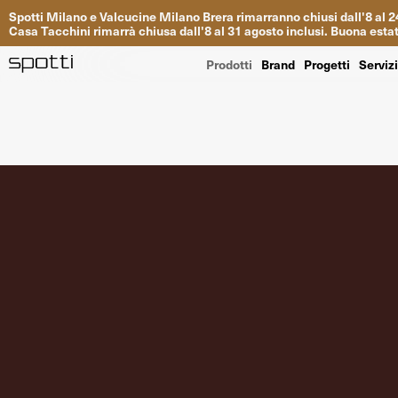
Spotti
Milano
e
Valcucine
Milano
Brera
rimarranno
chiusi
dall
'
8
al
2
Casa
Tacchini
rimarrà
chiusa dall
'
8
al
31
agosto inclusi
.
Buona
esta
Prodotti
Brand
Progetti
Serviz