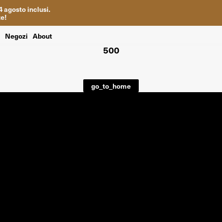
4
agosto inclusi
.
te
!
i
Negozi
About
500
go_to_home