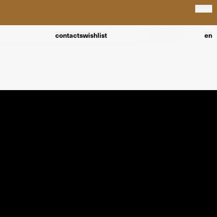
close
contacts
wishlist
en