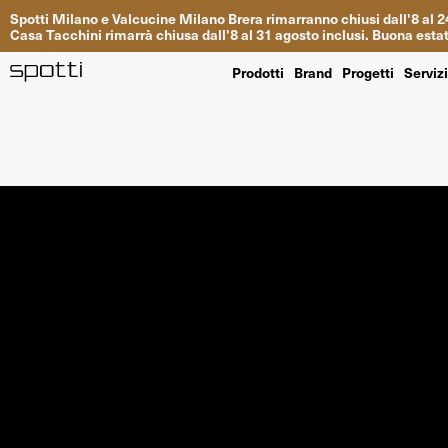
Spotti
Milano
e
Valcucine
Milano
Brera
rimarranno
chiusi
dall
'
8
al
2
Casa
Tacchini
rimarrà
chiusa dall
'
8
al
31
agosto inclusi
.
Buona
esta
Prodotti
Brand
Progetti
Serviz