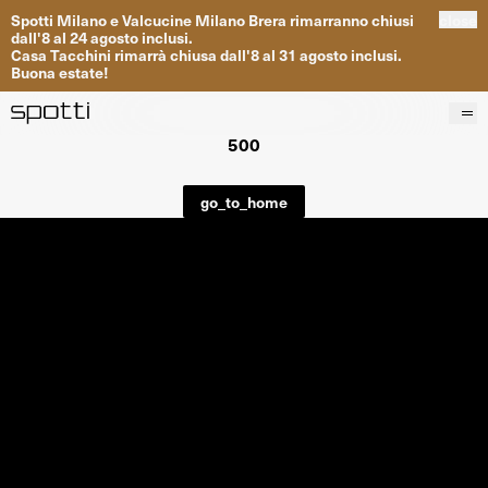
Spotti
Milano
e
Valcucine
Milano
Brera
rimarranno
chiusi
close
dall
'
8
al
24
agosto inclusi
.
Casa
Tacchini
rimarrà
chiusa dall
'
8
al
31
agosto inclusi
.
Buona
estate
!
500
Prodotti
Brand
go_to_home
Progetti
Servizi
Negozi
About