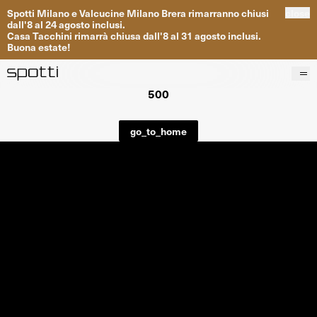
Spotti
Milano
e
Valcucine
Milano
Brera
rimarranno
chiusi
close
dall
'
8
al
24
agosto inclusi
.
Casa
Tacchini
rimarrà
chiusa dall
'
8
al
31
agosto inclusi
.
Buona
estate
!
500
Prodotti
Brand
go_to_home
Progetti
Servizi
Negozi
About