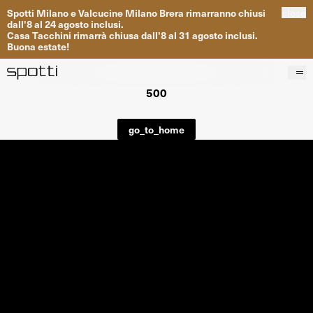
Spotti
Milano
e
Valcucine
Milano
Brera
rimarranno
chiusi
close
dall
'
8
al
24
agosto inclusi
.
Casa
Tacchini
rimarrà
chiusa dall
'
8
al
31
agosto inclusi
.
Buona
estate
!
500
Prodotti
Brand
go_to_home
Progetti
Servizi
Negozi
About