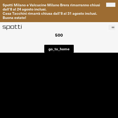
Spotti
Milano
e
Valcucine
Milano
Brera
rimarranno
chiusi
close
dall
'
8
al
24
agosto inclusi
.
Casa
Tacchini
rimarrà
chiusa dall
'
8
al
31
agosto inclusi
.
Buona
estate
!
500
Prodotti
Brand
go_to_home
Progetti
Servizi
Negozi
About