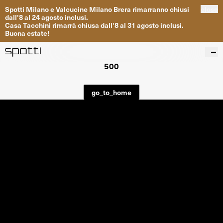
Spotti
Milano
e
Valcucine
Milano
Brera
rimarranno
chiusi
close
dall
'
8
al
24
agosto inclusi
.
Casa
Tacchini
rimarrà
chiusa dall
'
8
al
31
agosto inclusi
.
Buona
estate
!
500
Prodotti
Brand
go_to_home
Progetti
Servizi
Negozi
About