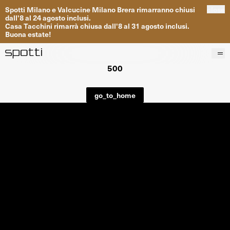
Spotti
Milano
e
Valcucine
Milano
Brera
rimarranno
chiusi
close
dall
'
8
al
24
agosto inclusi
.
Casa
Tacchini
rimarrà
chiusa dall
'
8
al
31
agosto inclusi
.
Buona
estate
!
500
Prodotti
Brand
go_to_home
Progetti
Servizi
Negozi
About