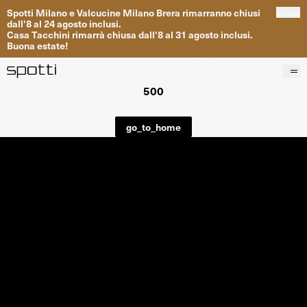
Spotti
Milano
e
Valcucine
Milano
Brera
rimarranno
chiusi
close
dall
'
8
al
24
agosto inclusi
.
Casa
Tacchini
rimarrà
chiusa dall
'
8
al
31
agosto inclusi
.
Buona
estate
!
500
Prodotti
Brand
go_to_home
Progetti
Servizi
Negozi
About