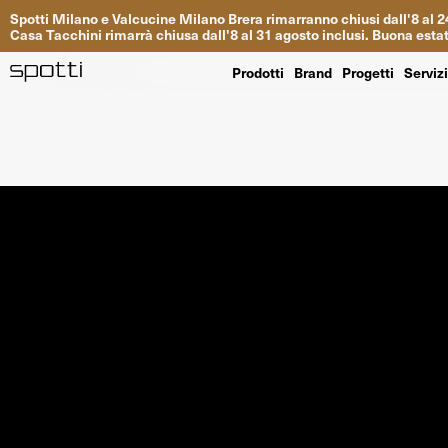
Spotti
Milano
e
Valcucine
Milano
Brera
rimarranno
chiusi
dall
'
8
al
2
Casa
Tacchini
rimarrà
chiusa dall
'
8
al
31
agosto inclusi
.
Buona
esta
Prodotti
Brand
Progetti
Serviz