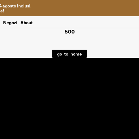
4
agosto inclusi
.
te
!
i
Negozi
About
500
go_to_home