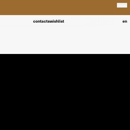
close
contacts
wishlist
en