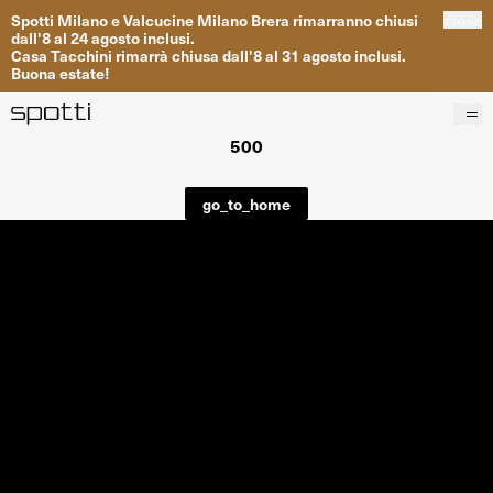
Spotti
Milano
e
Valcucine
Milano
Brera
rimarranno
chiusi
close
dall
'
8
al
24
agosto inclusi
.
Casa
Tacchini
rimarrà
chiusa dall
'
8
al
31
agosto inclusi
.
Buona
estate
!
500
Prodotti
Brand
go_to_home
Progetti
Servizi
Negozi
About