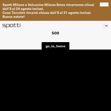
Spotti
Milano
e
Valcucine
Milano
Brera
rimarranno
chiusi
close
dall
'
8
al
24
agosto inclusi
.
Casa
Tacchini
rimarrà
chiusa dall
'
8
al
31
agosto inclusi
.
Buona
estate
!
500
Prodotti
Brand
go_to_home
Progetti
Servizi
Negozi
About