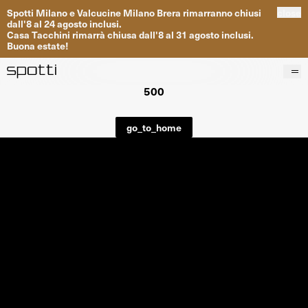
Spotti
Milano
e
Valcucine
Milano
Brera
rimarranno
chiusi
close
dall
'
8
al
24
agosto inclusi
.
Casa
Tacchini
rimarrà
chiusa dall
'
8
al
31
agosto inclusi
.
Buona
estate
!
500
Prodotti
Brand
go_to_home
Progetti
Servizi
Negozi
About