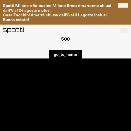
Spotti
Milano
e
Valcucine
Milano
Brera
rimarranno
chiusi
close
dall
'
8
al
24
agosto inclusi
.
Casa
Tacchini
rimarrà
chiusa dall
'
8
al
31
agosto inclusi
.
Buona
estate
!
500
Prodotti
Brand
go_to_home
Progetti
Servizi
Negozi
About