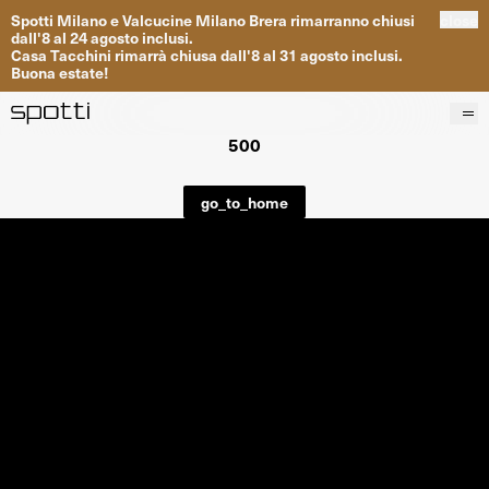
Spotti
Milano
e
Valcucine
Milano
Brera
rimarranno
chiusi
close
dall
'
8
al
24
agosto inclusi
.
Casa
Tacchini
rimarrà
chiusa dall
'
8
al
31
agosto inclusi
.
Buona
estate
!
500
Prodotti
Brand
go_to_home
Progetti
Servizi
Negozi
About