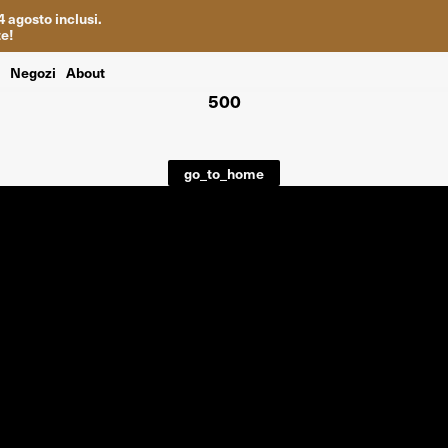
4
agosto inclusi
.
te
!
i
Negozi
About
500
go_to_home