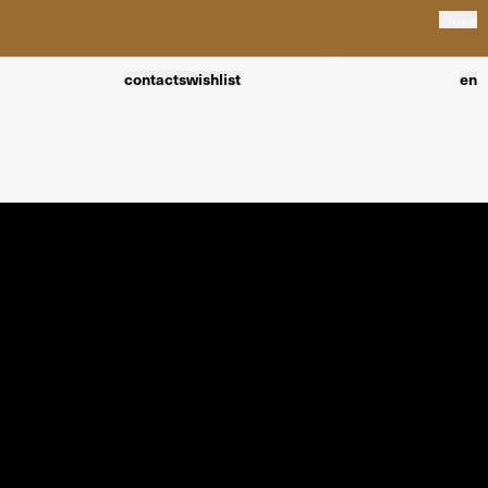
close
contacts
wishlist
en