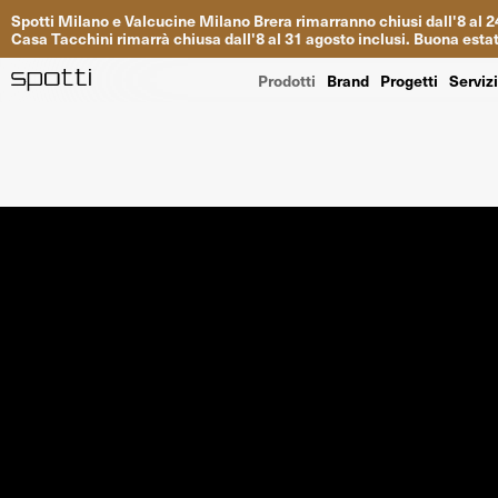
Spotti
Milano
e
Valcucine
Milano
Brera
rimarranno
chiusi
dall
'
8
al
2
Casa
Tacchini
rimarrà
chiusa dall
'
8
al
31
agosto inclusi
.
Buona
esta
Prodotti
Brand
Progetti
Serviz