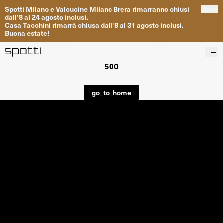
Spotti
Milano
e
Valcucine
Milano
Brera
rimarranno
chiusi
close
dall
'
8
al
24
agosto inclusi
.
Casa
Tacchini
rimarrà
chiusa dall
'
8
al
31
agosto inclusi
.
Buona
estate
!
500
Prodotti
Brand
go_to_home
Progetti
Servizi
Negozi
About