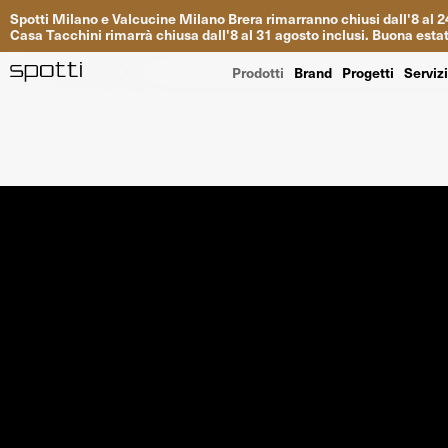
Spotti
Milano
e
Valcucine
Milano
Brera
rimarranno
chiusi
dall
'
8
al
2
Casa
Tacchini
rimarrà
chiusa dall
'
8
al
31
agosto inclusi
.
Buona
esta
Prodotti
Brand
Progetti
Serviz