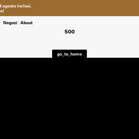
4
agosto inclusi
.
te
!
i
Negozi
About
500
go_to_home