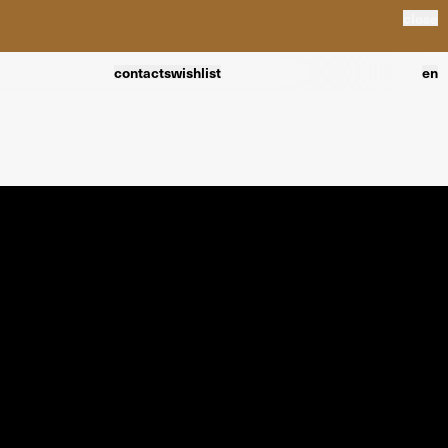
close
contacts
wishlist
en