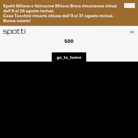
Spotti
Milano
e
Valcucine
Milano
Brera
rimarranno
chiusi
close
dall
'
8
al
24
agosto inclusi
.
Casa
Tacchini
rimarrà
chiusa dall
'
8
al
31
agosto inclusi
.
Buona
estate
!
500
Prodotti
Brand
go_to_home
Progetti
Servizi
Negozi
About