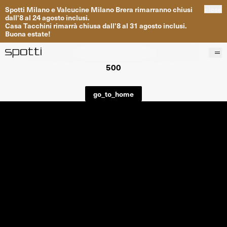
Spotti
Milano
e
Valcucine
Milano
Brera
rimarranno
chiusi
close
dall
'
8
al
24
agosto inclusi
.
Casa
Tacchini
rimarrà
chiusa dall
'
8
al
31
agosto inclusi
.
Buona
estate
!
500
Prodotti
Brand
go_to_home
Progetti
Servizi
Negozi
About