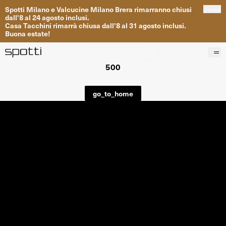
Spotti
Milano
e
Valcucine
Milano
Brera
rimarranno
chiusi
close
dall
'
8
al
24
agosto inclusi
.
Casa
Tacchini
rimarrà
chiusa dall
'
8
al
31
agosto inclusi
.
Buona
estate
!
500
Prodotti
Brand
go_to_home
Progetti
Servizi
Negozi
About