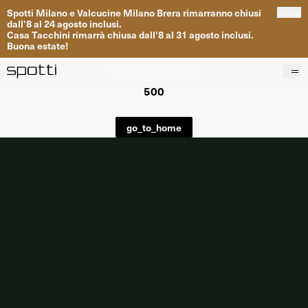
Spotti
Milano
e
Valcucine
Milano
Brera
rimarranno
chiusi
close
dall
'
8
al
24
agosto inclusi
.
Casa
Tacchini
rimarrà
chiusa dall
'
8
al
31
agosto inclusi
.
Buona
estate
!
500
Prodotti
Brand
go_to_home
Progetti
Servizi
Negozi
About