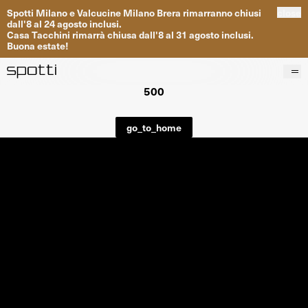
Spotti
Milano
e
Valcucine
Milano
Brera
rimarranno
chiusi
close
dall
'
8
al
24
agosto inclusi
.
Casa
Tacchini
rimarrà
chiusa dall
'
8
al
31
agosto inclusi
.
Buona
estate
!
500
Prodotti
Brand
go_to_home
Progetti
Servizi
Negozi
About