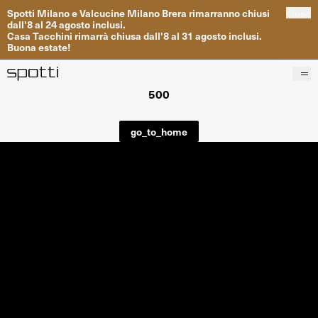
Spotti
Milano
e
Valcucine
Milano
Brera
rimarranno
chiusi
close
dall
'
8
al
24
agosto inclusi
.
Casa
Tacchini
rimarrà
chiusa dall
'
8
al
31
agosto inclusi
.
Buona
estate
!
500
Prodotti
Brand
go_to_home
Progetti
Servizi
Negozi
About