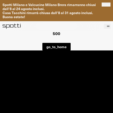
Spotti
Milano
e
Valcucine
Milano
Brera
rimarranno
chiusi
close
dall
'
8
al
24
agosto inclusi
.
Casa
Tacchini
rimarrà
chiusa dall
'
8
al
31
agosto inclusi
.
Buona
estate
!
500
Prodotti
Brand
go_to_home
Progetti
Servizi
Negozi
About