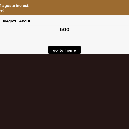
4
agosto inclusi
.
te
!
i
Negozi
About
500
go_to_home