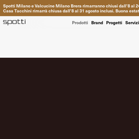
Spotti
Milano
e
Valcucine
Milano
Brera
rimarranno
chiusi
dall
'
8
al
2
Casa
Tacchini
rimarrà
chiusa dall
'
8
al
31
agosto inclusi
.
Buona
esta
Prodotti
Brand
Progetti
Serviz