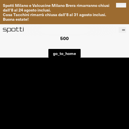
Spotti
Milano
e
Valcucine
Milano
Brera
rimarranno
chiusi
close
dall
'
8
al
24
agosto inclusi
.
Casa
Tacchini
rimarrà
chiusa dall
'
8
al
31
agosto inclusi
.
Buona
estate
!
500
Prodotti
Brand
go_to_home
Progetti
Servizi
Negozi
About