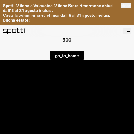
Spotti
Milano
e
Valcucine
Milano
Brera
rimarranno
chiusi
close
dall
'
8
al
24
agosto inclusi
.
Casa
Tacchini
rimarrà
chiusa dall
'
8
al
31
agosto inclusi
.
Buona
estate
!
500
Prodotti
Brand
go_to_home
Progetti
Servizi
Negozi
About