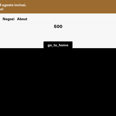
4
agosto inclusi
.
te
!
i
Negozi
About
500
go_to_home