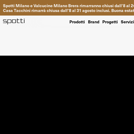
Spotti
Milano
e
Valcucine
Milano
Brera
rimarranno
chiusi
dall
'
8
al
2
Casa
Tacchini
rimarrà
chiusa dall
'
8
al
31
agosto inclusi
.
Buona
esta
Prodotti
Brand
Progetti
Serviz