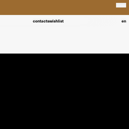
close
contacts
wishlist
en