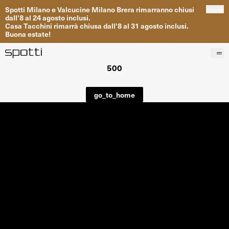
Spotti
Milano
e
Valcucine
Milano
Brera
rimarranno
chiusi
close
dall
'
8
al
24
agosto inclusi
.
Casa
Tacchini
rimarrà
chiusa dall
'
8
al
31
agosto inclusi
.
Buona
estate
!
500
Prodotti
Brand
go_to_home
Progetti
Servizi
Negozi
About