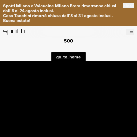
Spotti
Milano
e
Valcucine
Milano
Brera
rimarranno
chiusi
close
dall
'
8
al
24
agosto inclusi
.
Casa
Tacchini
rimarrà
chiusa dall
'
8
al
31
agosto inclusi
.
Buona
estate
!
500
Prodotti
Brand
go_to_home
Progetti
Servizi
Negozi
About