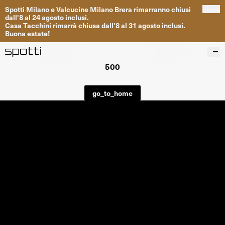
Spotti
Milano
e
Valcucine
Milano
Brera
rimarranno
chiusi
close
dall
'
8
al
24
agosto inclusi
.
Casa
Tacchini
rimarrà
chiusa dall
'
8
al
31
agosto inclusi
.
Buona
estate
!
500
Prodotti
Brand
go_to_home
Progetti
Servizi
Negozi
About