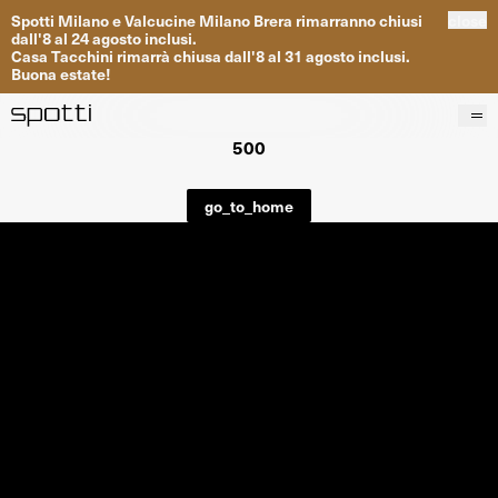
Spotti
Milano
e
Valcucine
Milano
Brera
rimarranno
chiusi
close
dall
'
8
al
24
agosto inclusi
.
Casa
Tacchini
rimarrà
chiusa dall
'
8
al
31
agosto inclusi
.
Buona
estate
!
500
Prodotti
Brand
go_to_home
Progetti
Servizi
Negozi
About