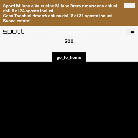
Spotti
Milano
e
Valcucine
Milano
Brera
rimarranno
chiusi
close
dall
'
8
al
24
agosto inclusi
.
Casa
Tacchini
rimarrà
chiusa dall
'
8
al
31
agosto inclusi
.
Buona
estate
!
500
Prodotti
Brand
go_to_home
Progetti
Servizi
Negozi
About