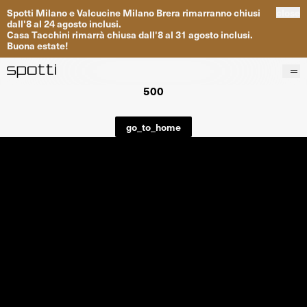
Spotti
Milano
e
Valcucine
Milano
Brera
rimarranno
chiusi
close
dall
'
8
al
24
agosto inclusi
.
Casa
Tacchini
rimarrà
chiusa dall
'
8
al
31
agosto inclusi
.
Buona
estate
!
500
Prodotti
Brand
go_to_home
Progetti
Servizi
Negozi
About