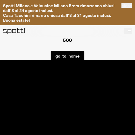
Spotti
Milano
e
Valcucine
Milano
Brera
rimarranno
chiusi
close
dall
'
8
al
24
agosto inclusi
.
Casa
Tacchini
rimarrà
chiusa dall
'
8
al
31
agosto inclusi
.
Buona
estate
!
500
Prodotti
Brand
go_to_home
Progetti
Servizi
Negozi
About