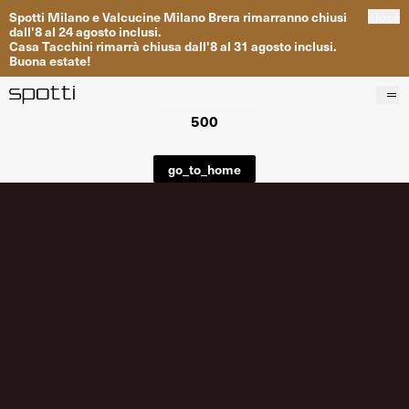
Spotti
Milano
e
Valcucine
Milano
Brera
rimarranno
chiusi
close
dall
'
8
al
24
agosto inclusi
.
Casa
Tacchini
rimarrà
chiusa dall
'
8
al
31
agosto inclusi
.
Buona
estate
!
500
Prodotti
Brand
go_to_home
Progetti
Servizi
Negozi
About