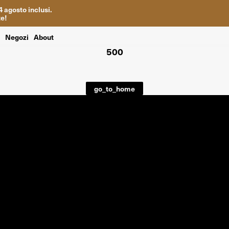
4
agosto inclusi
.
te
!
i
Negozi
About
500
go_to_home