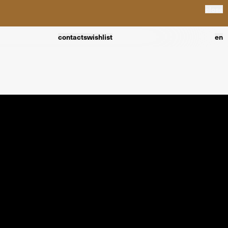
close
contacts
wishlist
en