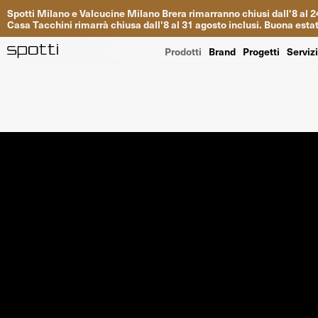
Spotti
Milano
e
Valcucine
Milano
Brera
rimarranno
chiusi
dall
'
8
al
2
Casa
Tacchini
rimarrà
chiusa dall
'
8
al
31
agosto inclusi
.
Buona
esta
Prodotti
Brand
Progetti
Serviz