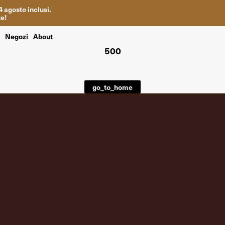
4
agosto inclusi
.
te
!
i
Negozi
About
500
go_to_home