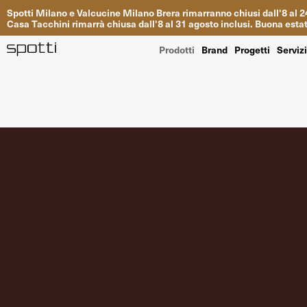
Spotti
Milano
e
Valcucine
Milano
Brera
rimarranno
chiusi
dall
'
8
al
2
Casa
Tacchini
rimarrà
chiusa dall
'
8
al
31
agosto inclusi
.
Buona
esta
Prodotti
Brand
Progetti
Serviz