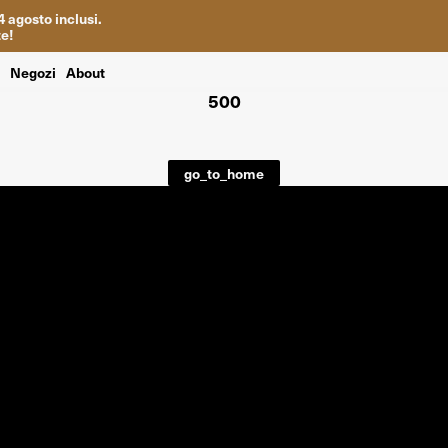
4
agosto inclusi
.
te
!
i
Negozi
About
500
go_to_home