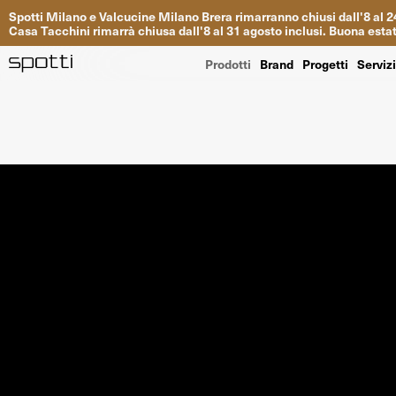
Spotti
Milano
e
Valcucine
Milano
Brera
rimarranno
chiusi
dall
'
8
al
2
Casa
Tacchini
rimarrà
chiusa dall
'
8
al
31
agosto inclusi
.
Buona
esta
Prodotti
Brand
Progetti
Serviz