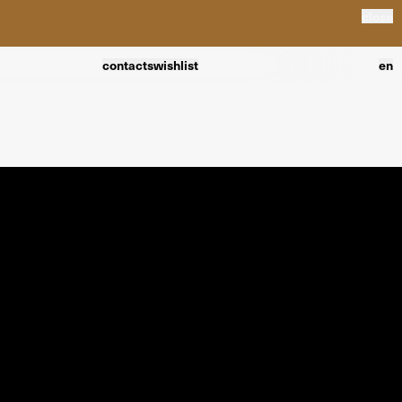
close
contacts
wishlist
en