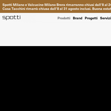
Spotti
Milano
e
Valcucine
Milano
Brera
rimarranno
chiusi
dall
'
8
al
2
Casa
Tacchini
rimarrà
chiusa dall
'
8
al
31
agosto inclusi
.
Buona
esta
Prodotti
Brand
Progetti
Serviz