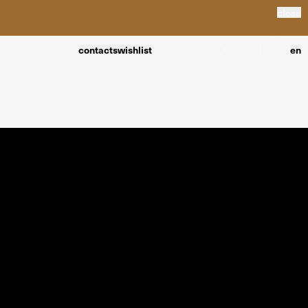
close
contacts
wishlist
en