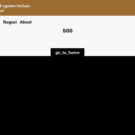
4
agosto inclusi
.
te
!
i
Negozi
About
500
go_to_home