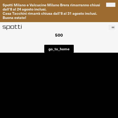
Spotti
Milano
e
Valcucine
Milano
Brera
rimarranno
chiusi
close
dall
'
8
al
24
agosto inclusi
.
Casa
Tacchini
rimarrà
chiusa dall
'
8
al
31
agosto inclusi
.
Buona
estate
!
500
Prodotti
Brand
go_to_home
Progetti
Servizi
Negozi
About