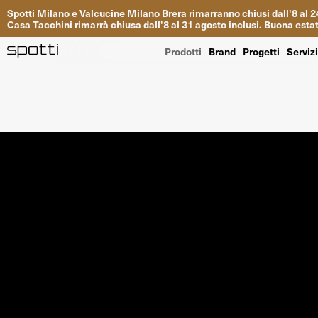
Spotti
Milano
e
Valcucine
Milano
Brera
rimarranno
chiusi
dall
'
8
al
2
Casa
Tacchini
rimarrà
chiusa dall
'
8
al
31
agosto inclusi
.
Buona
esta
Prodotti
Brand
Progetti
Serviz