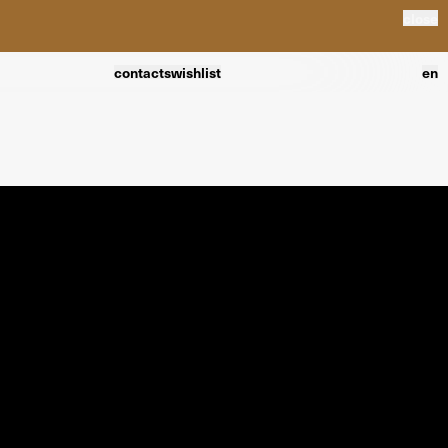
close
contacts
wishlist
en