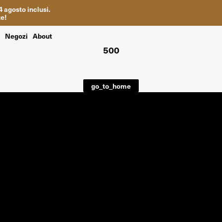
4
agosto inclusi
.
te
!
i
Negozi
About
500
go_to_home