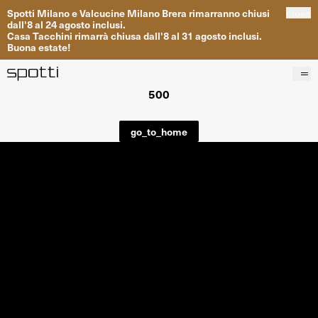
Spotti
Milano
e
Valcucine
Milano
Brera
rimarranno
chiusi
close
dall
'
8
al
24
agosto inclusi
.
Casa
Tacchini
rimarrà
chiusa dall
'
8
al
31
agosto inclusi
.
Buona
estate
!
500
Prodotti
Brand
go_to_home
Progetti
Servizi
Negozi
About