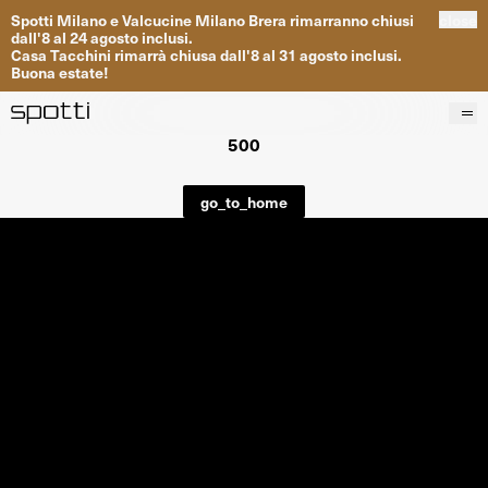
Spotti
Milano
e
Valcucine
Milano
Brera
rimarranno
chiusi
close
dall
'
8
al
24
agosto inclusi
.
Casa
Tacchini
rimarrà
chiusa dall
'
8
al
31
agosto inclusi
.
Buona
estate
!
500
Prodotti
Brand
go_to_home
Progetti
Servizi
Negozi
About