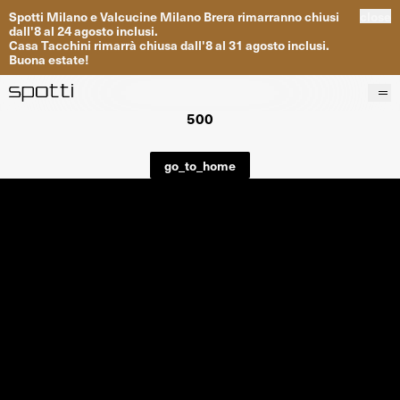
Spotti
Milano
e
Valcucine
Milano
Brera
rimarranno
chiusi
close
dall
'
8
al
24
agosto inclusi
.
Casa
Tacchini
rimarrà
chiusa dall
'
8
al
31
agosto inclusi
.
Buona
estate
!
500
Prodotti
Brand
go_to_home
Progetti
Servizi
Negozi
About